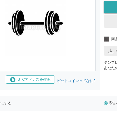
L
商
テンプ
あなた
BTCアドレスを確認
ビットコインってなに?
示にする
広告