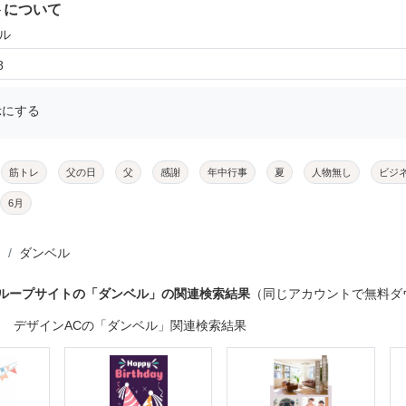
トについて
ル
8
示にする
筋トレ
父の日
父
感謝
年中行事
夏
人物無し
ビジ
6月
ダンベル
グループサイトの「ダンベル」の関連検索結果
（同じアカウントで無料ダ
デザインACの「ダンベル」関連検索結果