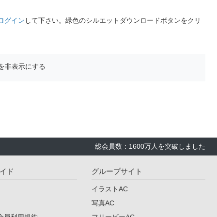
ログイン
して下さい。緑色のシルエットダウンロードボタンをクリ
を非表示にする
総会員数：1600万人を突破しました
イド
グループサイト
イラストAC
写真AC
会員利用規約
フリービーAC