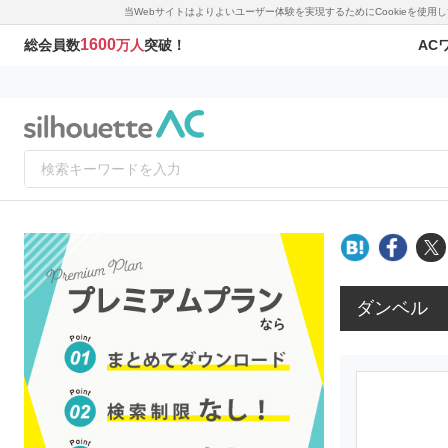
当Webサイトはよりよいユーザー体験を実現するためにCookieを使
1600
AC
総会員数
万人
突破！
ダンベル