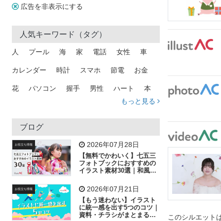
広告を非表示にする
人気キーワード（タグ）
人
プール
海
家
電話
女性
車
カレンダー
時計
スマホ
節電
お金
花
パソコン
握手
男性
ハート
本
もっと見る
矢印
猫
手
メール
トラック
木
犬
吹き出し
カメラ
星
プレゼント
ブログ
飛行機
グラフ
ビル
魚
家族
書類
2026年07月28日
お役立ち情報
【無料でかわいく】七五三
歩く
工場
会社
太陽
キラキラ
フォトブックにおすすめの
イラスト素材30選｜和風の
飾り付け素材が揃う
人物
虫眼鏡
花火
電車
ビジネス
2026年07月21日
お役立ち情報
子供
作業員
葉
相談
ピクトグラム
【もう迷わない】イラスト
に統一感を出す5つのコツ｜
資料・チラシがまとまるフ
このシルエットは