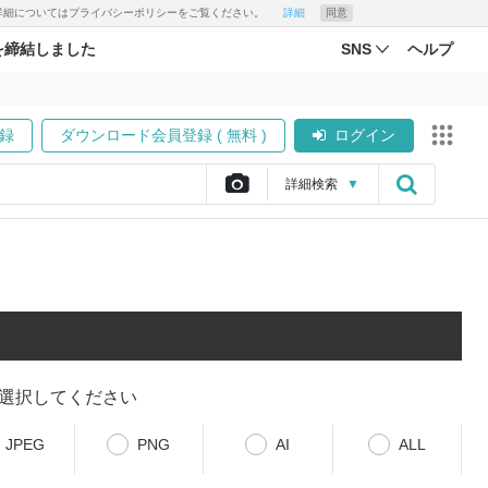
す。詳細についてはプライバシーポリシーをご覧ください。
詳細
同意
を締結しました
SNS
ヘルプ
録
ダウンロード会員登録 ( 無料 )
ログイン
詳細
検索
▼
選択してください
JPEG
PNG
AI
ALL