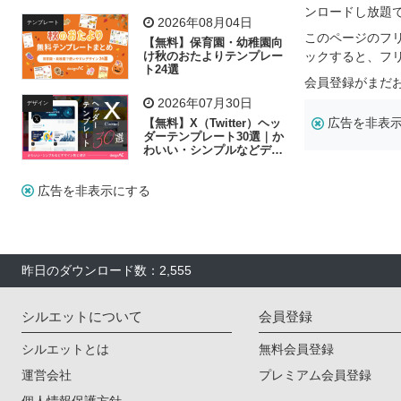
リー素材の選び方
ンロードし放題
2026年08月04日
テンプレート
このページのフ
【無料】保育園・幼稚園向
け秋のおたよりテンプレー
ックすると、フ
ト24選
会員登録がまだ
2026年07月30日
デザイン
広告を非表
【無料】X（Twitter）ヘッ
ダーテンプレート30選｜か
わいい・シンプルなどデザ
イン別に紹介
広告を非表示にする
昨日のダウンロード数：2,555
シルエットについて
会員登録
シルエットとは
無料会員登録
運営会社
プレミアム会員登録
個人情報保護方針