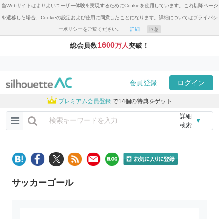
当Webサイトはよりよいユーザー体験を実現するためにCookieを使用しています。これ以降ページ
を遷移した場合、Cookieの設定および使用に同意したことになります。詳細についてはプライバシ
ーポリシーをご覧ください。
詳細
同意
1600
総会員数
万人
突破！
会員登録
ログイン
プレミアム会員登録
で14個の特典をゲット
詳細
▼
検索
サッカーゴール