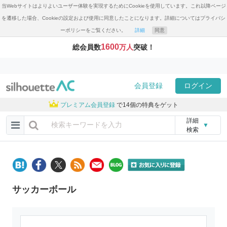
当Webサイトはよりよいユーザー体験を実現するためにCookieを使用しています。これ以降ページ
を遷移した場合、Cookieの設定および使用に同意したことになります。詳細についてはプライバシ
ーポリシーをご覧ください。
詳細
同意
1600
総会員数
万人
突破！
会員登録
ログイン
プレミアム会員登録
で14個の特典をゲット
詳細
▼
検索
サッカーボール