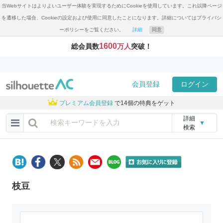
当Webサイトはよりよいユーザー体験を実現するためにCookieを使用しています。これ以降ページ
を遷移した場合、Cookieの設定および使用に同意したことになります。詳細についてはプライバシ
ーポリシーをご覧ください。
詳細
同意
1600
総会員数
万人
突破！
会員登録
ログイン
プレミアム会員登録
で14個の特典をゲット
詳細
▼
検索
枝豆