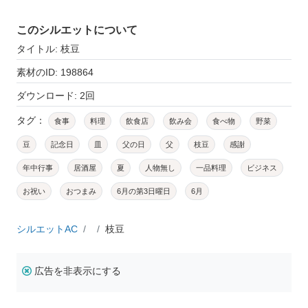
このシルエットについて
タイトル: 枝豆
素材のID: 198864
ダウンロード: 2回
タグ：
食事
料理
飲食店
飲み会
食べ物
野菜
豆
記念日
皿
父の日
父
枝豆
感謝
年中行事
居酒屋
夏
人物無し
一品料理
ビジネス
お祝い
おつまみ
6月の第3日曜日
6月
シルエットAC
枝豆
広告を非表示にする