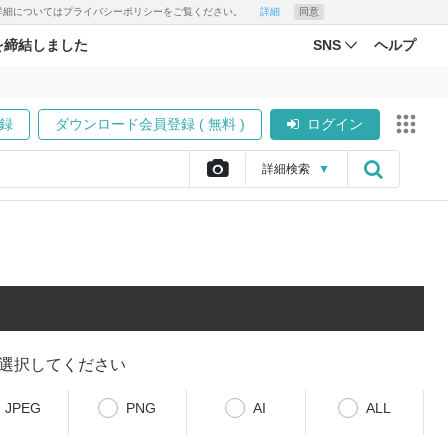
す。詳細についてはプライバシーポリシーをご覧ください。
詳細
同意
を締結しました
SNS
ヘルプ
録
ダウンロード会員登録 ( 無料 )
ログイン
詳細
検索
▼
選択してください
JPEG
PNG
AI
ALL