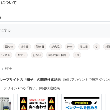
トについて
9
示にする
贈り物
誕生日
記念日
記念品
紳士
父の日
父
感
ビジネス
ギフト
お祝い
6月の第3日曜日
6月
帽子
グループサイトの「帽子」の関連検索結果
（同じアカウントで無料ダウン
デザインACの「帽子」関連検索結果