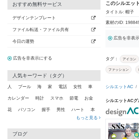
このシルエッ
おすすめ無料サービス
タイトル: 帽子
デザインテンプレート
素材のID: 19884
ファイル転送・ファイル共有
広告を非表
今日の運勢
広告を非表示にする
タグ：
アイコン
ファッション
人気キーワード（タグ）
人
プール
海
家
電話
女性
車
シルエットAC
カレンダー
時計
スマホ
節電
お金
シルエットAC
花
パソコン
握手
男性
ハート
本
もっと見る
矢印
猫
手
メール
トラック
木
犬
吹き出し
カメラ
星
プレゼント
ブログ