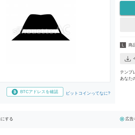
L
商
テンプ
あなた
BTCアドレスを確認
ビットコインってなに?
示にする
広告