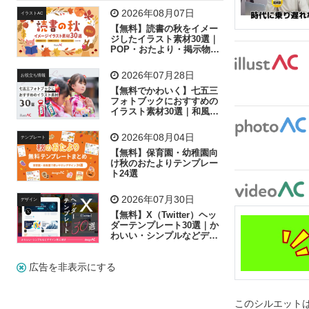
飛行機
グラフ
ビル
魚
家族
書類
2026年08月07日
イラストAC
【無料】読書の秋をイメー
歩く
工場
会社
太陽
キラキラ
ジしたイラスト素材30選｜
POP・おたより・掲示物に
おすすめ
人物
虫眼鏡
花火
電車
ビジネス
2026年07月28日
お役立ち情報
子供
作業員
葉
相談
ピクトグラム
【無料でかわいく】七五三
フォトブックにおすすめの
イラスト素材30選｜和風の
飾り付け素材が揃う
2026年08月04日
テンプレート
【無料】保育園・幼稚園向
け秋のおたよりテンプレー
ト24選
2026年07月30日
デザイン
【無料】X（Twitter）ヘッ
ダーテンプレート30選｜か
わいい・シンプルなどデザ
イン別に紹介
広告を非表示にする
このシルエットは