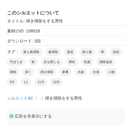
このシルエットについて
タイトル: 掃き掃除をする男性
素材のID: 198828
ダウンロード: 3回
タグ：
落ち葉掃除
庭掃除
道具
落ち葉
箒
笑顔
竹ぼうき
秋
目を閉じる
男性
枯葉
掃除道具
掃除
掃く
掃き掃除
家事
太線
全身
人物
9月
1人
11月
10月
シルエットAC
掃き掃除をする男性
広告を非表示にする