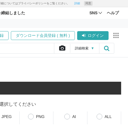
す。詳細についてはプライバシーポリシーをご覧ください。
詳細
同意
を締結しました
SNS
ヘルプ
録
ダウンロード会員登録 ( 無料 )
ログイン
詳細
検索
▼
選択してください
JPEG
PNG
AI
ALL