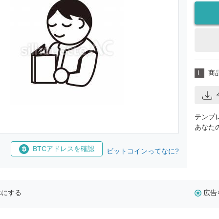
L
商
テンプ
あなた
BTCアドレスを確認
ビットコインってなに?
示にする
広告