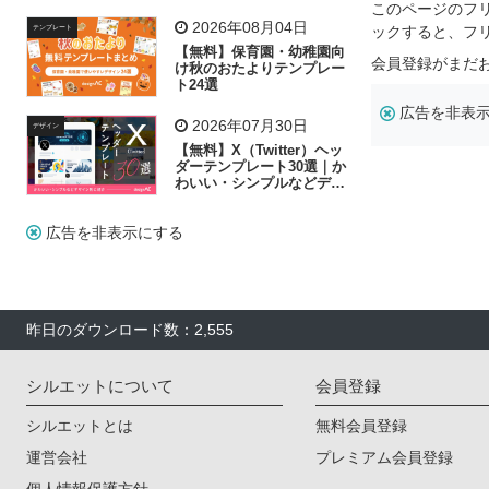
飾り付け素材が揃う
このページのフ
2026年08月04日
ックすると、フ
テンプレート
【無料】保育園・幼稚園向
会員登録がまだ
け秋のおたよりテンプレー
ト24選
広告を非表
2026年07月30日
デザイン
【無料】X（Twitter）ヘッ
ダーテンプレート30選｜か
わいい・シンプルなどデザ
イン別に紹介
広告を非表示にする
昨日のダウンロード数：2,555
シルエットについて
会員登録
シルエットとは
無料会員登録
運営会社
プレミアム会員登録
個人情報保護方針