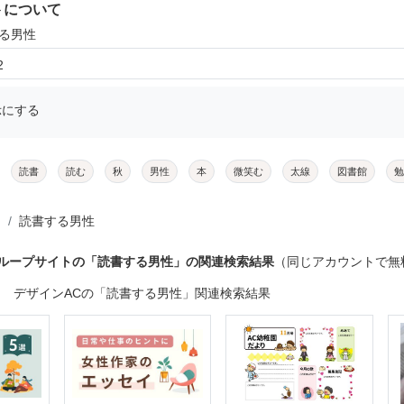
トについて
する男性
2
示にする
読書
読む
秋
男性
本
微笑む
太線
図書館
勉
読書する男性
グループサイトの「読書する男性」の関連検索結果
（同じアカウントで無
デザインACの「読書する男性」関連検索結果