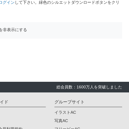
ログイン
して下さい。緑色のシルエットダウンロードボタンをクリ
を非表示にする
総会員数：1600万人を突破しました
イド
グループサイト
イラストAC
写真AC
会員利用規約
フリービーAC