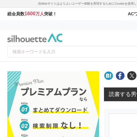
当Webサイトはよりよいユーザー体験を実現するためにCookieを使
1600
AC
総会員数
万人
突破！
読書する男