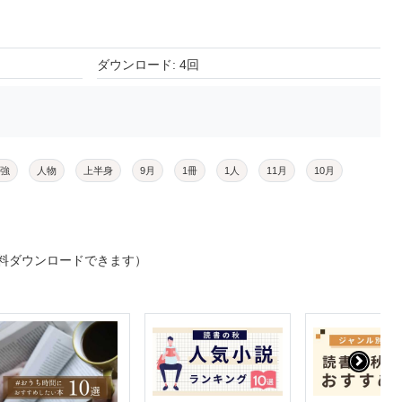
ダウンロード: 4回
強
人物
上半身
9月
1冊
1人
11月
10月
料ダウンロードできます）