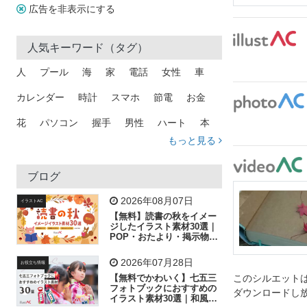
広告を非表示にする
人気キーワード（タグ）
人
プール
海
家
電話
女性
車
カレンダー
時計
スマホ
節電
お金
花
パソコン
握手
男性
ハート
本
もっと見る
矢印
猫
手
メール
トラック
木
犬
吹き出し
カメラ
星
プレゼント
ブログ
飛行機
グラフ
ビル
魚
家族
書類
2026年08月07日
イラストAC
【無料】読書の秋をイメー
歩く
工場
会社
太陽
キラキラ
ジしたイラスト素材30選｜
POP・おたより・掲示物に
おすすめ
人物
虫眼鏡
花火
電車
ビジネス
2026年07月28日
お役立ち情報
子供
作業員
葉
相談
ピクトグラム
【無料でかわいく】七五三
このシルエットは
フォトブックにおすすめの
ダウンロードし
イラスト素材30選｜和風の