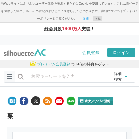
当Webサイトはよりよいユーザー体験を実現するためにCookieを使用しています。これ以降ページ
を遷移した場合、Cookieの設定および使用に同意したことになります。詳細についてはプライバシ
ーポリシーをご覧ください。
詳細
同意
1600
総会員数
万人
突破！
会員登録
ログイン
プレミアム会員登録
で14個の特典をゲット
詳細
▼
検索
栗