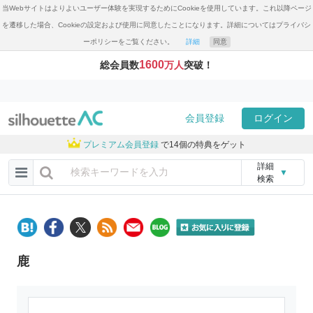
当Webサイトはよりよいユーザー体験を実現するためにCookieを使用しています。これ以降ページ
を遷移した場合、Cookieの設定および使用に同意したことになります。詳細についてはプライバシ
ーポリシーをご覧ください。
詳細
同意
1600
総会員数
万人
突破！
会員登録
ログイン
プレミアム会員登録
で14個の特典をゲット
詳細
▼
検索
鹿