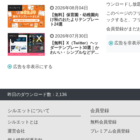
飾り付け素材が揃う
ウンロードし放
2026年08月04日
テンプレート
このページのフ
【無料】保育園・幼稚園向
け秋のおたよりテンプレー
ックすると、フ
ト24選
会員登録がまだ
2026年07月30日
デザイン
広告を非表
【無料】X（Twitter）ヘッ
ダーテンプレート30選｜か
わいい・シンプルなどデザ
イン別に紹介
広告を非表示にする
昨日のダウンロード数：2,136
シルエットについて
会員登録
シルエットとは
無料会員登録
運営会社
プレミアム会員登録
個人情報保護方針