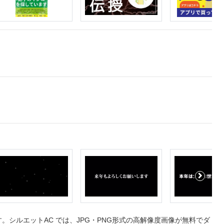
シルエットAC では、JPG・PNG形式の高解像度画像が無料でダ