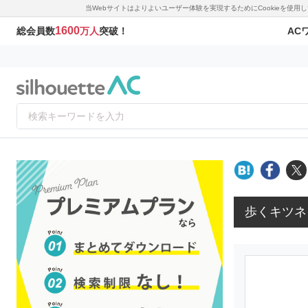
当Webサイトはよりよいユーザー体験を実現するためにCookieを使
1600
AC
総会員数
万人
突破！
歩くキツネ