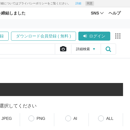
す。詳細についてはプライバシーポリシーをご覧ください。
詳細
同意
を締結しました
SNS
ヘルプ
録
ダウンロード会員登録 ( 無料 )
ログイン
詳細
検索
▼
選択してください
JPEG
PNG
AI
ALL