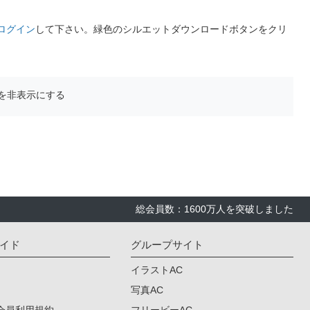
ログイン
して下さい。緑色のシルエットダウンロードボタンをクリ
を非表示にする
総会員数：1600万人を突破しました
イド
グループサイト
イラストAC
写真AC
会員利用規約
フリービーAC