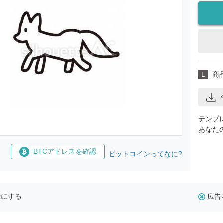
L
商
テンプ
あなた
BTCアドレスを確認
ビットコインってなに?
示にする
広告