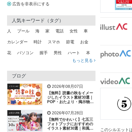
広告を非表示にする
人気キーワード（タグ）
人
プール
海
家
電話
女性
車
カレンダー
時計
スマホ
節電
お金
花
パソコン
握手
男性
ハート
本
もっと見る
矢印
猫
手
メール
トラック
木
犬
吹き出し
カメラ
星
プレゼント
ブログ
飛行機
グラフ
ビル
魚
家族
書類
2026年08月07日
イラストAC
【無料】読書の秋をイメー
歩く
工場
会社
太陽
キラキラ
ジしたイラスト素材30選｜
POP・おたより・掲示物に
おすすめ
人物
虫眼鏡
花火
電車
ビジネス
2026年07月28日
お役立ち情報
子供
作業員
葉
相談
ピクトグラム
【無料でかわいく】七五三
フォトブックにおすすめの
イラスト素材30選｜和風の
このシルエットは