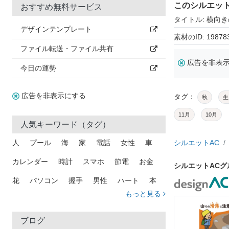
このシルエッ
おすすめ無料サービス
タイトル: 横向
デザインテンプレート
素材のID: 19878
ファイル転送・ファイル共有
広告を非表
今日の運勢
広告を非表示にする
タグ：
秋
生
11月
10月
人気キーワード（タグ）
人
プール
海
家
電話
女性
車
シルエットAC
カレンダー
時計
スマホ
節電
お金
シルエットAC
花
パソコン
握手
男性
ハート
本
もっと見る
矢印
猫
手
メール
トラック
木
犬
吹き出し
カメラ
星
プレゼント
ブログ