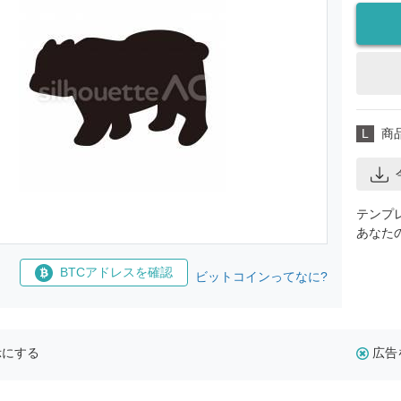
L
商
テンプ
あなた
BTCアドレスを確認
ビットコインってなに?
示にする
広告