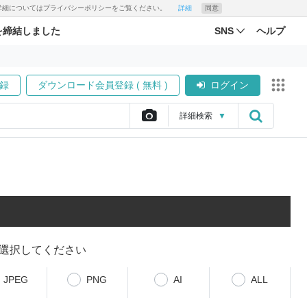
す。詳細についてはプライバシーポリシーをご覧ください。
詳細
同意
を締結しました
SNS
ヘルプ
録
ダウンロード会員登録 ( 無料 )
ログイン
詳細
検索
▼
選択してください
JPEG
PNG
AI
ALL