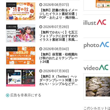
飛行機
グラフ
ビル
魚
家族
書類
2026年08月07日
イラストAC
【無料】読書の秋をイメー
歩く
工場
会社
太陽
キラキラ
ジしたイラスト素材30選｜
POP・おたより・掲示物に
おすすめ
人物
虫眼鏡
花火
電車
ビジネス
2026年07月28日
お役立ち情報
子供
作業員
葉
相談
ピクトグラム
【無料でかわいく】七五三
フォトブックにおすすめの
イラスト素材30選｜和風の
飾り付け素材が揃う
2026年08月04日
テンプレート
【無料】保育園・幼稚園向
け秋のおたよりテンプレー
ト24選
2026年07月30日
デザイン
【無料】X（Twitter）ヘッ
ダーテンプレート30選｜か
わいい・シンプルなどデザ
イン別に紹介
広告を非表示にする
このシルエットは