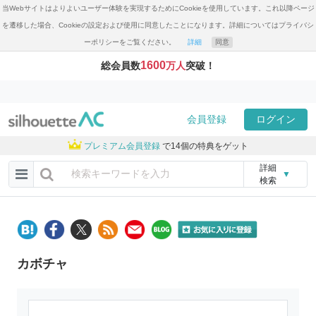
当Webサイトはよりよいユーザー体験を実現するためにCookieを使用しています。これ以降ページ
を遷移した場合、Cookieの設定および使用に同意したことになります。詳細についてはプライバシ
ーポリシーをご覧ください。
詳細
同意
1600
総会員数
万人
突破！
会員登録
ログイン
プレミアム会員登録
で14個の特典をゲット
詳細
▼
検索
カボチャ