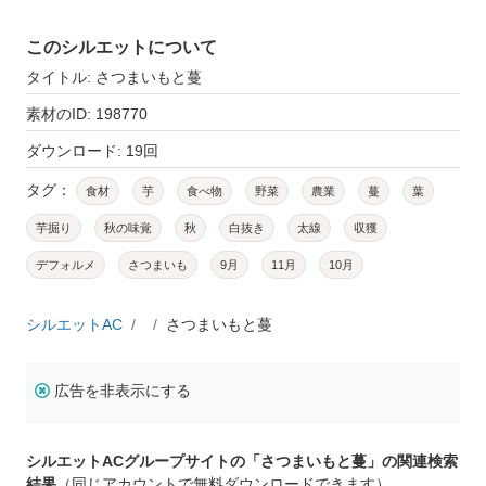
このシルエットについて
タイトル: さつまいもと蔓
素材のID: 198770
ダウンロード: 19回
タグ：
食材
芋
食べ物
野菜
農業
蔓
葉
芋掘り
秋の味覚
秋
白抜き
太線
収獲
デフォルメ
さつまいも
9月
11月
10月
シルエットAC
さつまいもと蔓
広告を非表示にする
シルエットACグループサイトの「さつまいもと蔓」の関連検索
結果
（同じアカウントで無料ダウンロードできます）