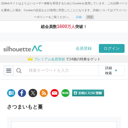
当Webサイトはよりよいユーザー体験を実現するためにCookieを使用しています。これ以降ページ
を遷移した場合、Cookieの設定および使用に同意したことになります。詳細についてはプライバシ
ーポリシーをご覧ください。
詳細
同意
1600
総会員数
万人
突破！
会員登録
ログイン
プレミアム会員登録
で14個の特典をゲット
詳細
▼
検索
さつまいもと蔓