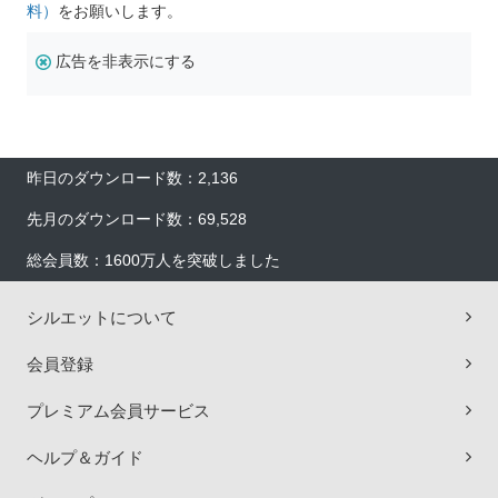
料）
をお願いします。
広告を非表示にする
昨日のダウンロード数：2,136
先月のダウンロード数：69,528
総会員数：1600万人を突破しました
シルエットについて
会員登録
プレミアム会員サービス
ヘルプ＆ガイド