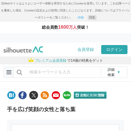
当Webサイトはよりよいユーザー体験を実現するためにCookieを使用しています。これ以降ページ
を遷移した場合、Cookieの設定および使用に同意したことになります。詳細についてはプライバシ
ーポリシーをご覧ください。
詳細
同意
1600
総会員数
万人
突破！
会員登録
ログイン
プレミアム会員登録
で14個の特典をゲット
詳細
▼
検索
手を広げ笑顔の女性と落ち葉