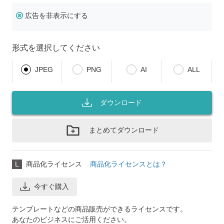
広告を非表示にする
形式を選択してください
JPEG
PNG
AI
ALL
ダウンロード
まとめてダウンロード
L
商品化ライセンス
商品化ライセンスとは？
今すぐ購入
テンプレートなどの商品販売ができるライセンスです。
あなたのビジネスにご活用ください。