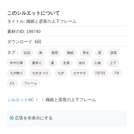
このシルエットについて
タイトル: 織姫と彦星の上下フレーム
素材のID: 198740
ダウンロード: 6回
タグ：
伝説
鳥
風習
織姫
男女
星
彦星
年中行事
夏祭り
夏
全身
余白
人物
上下
七夕飾り
七夕まつり
七夕
カササギ
7月7日
7月
2人
フレーム
シルエットAC
織姫と彦星の上下フレーム
広告を非表示にする