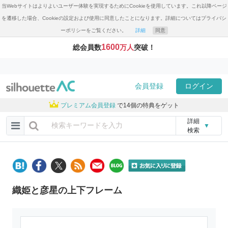
当Webサイトはよりよいユーザー体験を実現するためにCookieを使用しています。これ以降ページ
を遷移した場合、Cookieの設定および使用に同意したことになります。詳細についてはプライバシ
ーポリシーをご覧ください。
詳細
同意
1600
総会員数
万人
突破！
会員登録
ログイン
プレミアム会員登録
で14個の特典をゲット
詳細
▼
検索
織姫と彦星の上下フレーム