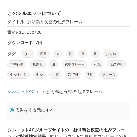
このシルエットについて
タイトル: 折り鶴と夜空の七夕フレーム
素材のID: 198730
ダウンロード: 7回
タグ：
余白
風習
笹
竹
月
星
折り鶴
年中行事
夏祭り
夏
変形フレーム
和風
七夕飾り
七夕まつり
七夕
エ霞
7月7日
7月
フレーム
シルエットAC
折り鶴と夜空の七夕フレーム
広告を非表示にする
シルエットACグループサイトの「折り鶴と夜空の七夕フレー
ム」の関連検索結果
（同じアカウントで無料ダウンロードでき