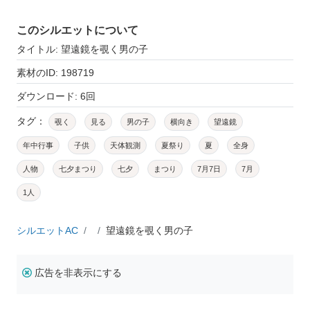
このシルエットについて
タイトル: 望遠鏡を覗く男の子
素材のID: 198719
ダウンロード: 6回
タグ：
覗く
見る
男の子
横向き
望遠鏡
年中行事
子供
天体観測
夏祭り
夏
全身
人物
七夕まつり
七夕
まつり
7月7日
7月
1人
シルエットAC
望遠鏡を覗く男の子
広告を非表示にする