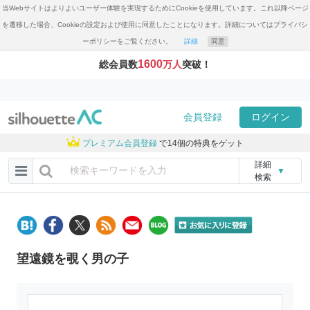
当Webサイトはよりよいユーザー体験を実現するためにCookieを使用しています。これ以降ページ
を遷移した場合、Cookieの設定および使用に同意したことになります。詳細についてはプライバシ
ーポリシーをご覧ください。
詳細
同意
1600
総会員数
万人
突破！
会員登録
ログイン
プレミアム会員登録
で14個の特典をゲット
詳細
▼
検索
望遠鏡を覗く男の子