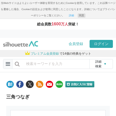
当Webサイトはよりよいユーザー体験を実現するためにCookieを使用しています。これ以降ページ
を遷移した場合、Cookieの設定および使用に同意したことになります。詳細についてはプライバシ
ーポリシーをご覧ください。
詳細
同意
1600
総会員数
万人
突破！
会員登録
ログイン
プレミアム会員登録
で14個の特典をゲット
詳細
▼
検索
三角つなぎ