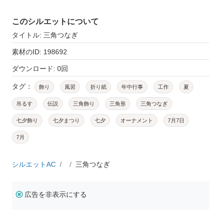
このシルエットについて
タイトル: 三角つなぎ
素材のID: 198692
ダウンロード: 0回
タグ：
飾り
風習
折り紙
年中行事
工作
夏
吊るす
伝説
三角飾り
三角形
三角つなぎ
七夕飾り
七夕まつり
七夕
オーナメント
7月7日
7月
シルエットAC
三角つなぎ
広告を非表示にする