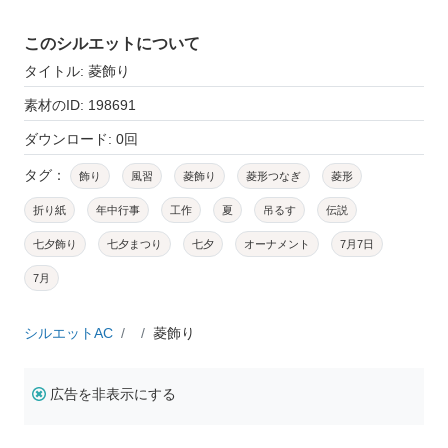
このシルエットについて
タイトル: 菱飾り
素材のID: 198691
ダウンロード: 0回
タグ：
飾り
風習
菱飾り
菱形つなぎ
菱形
折り紙
年中行事
工作
夏
吊るす
伝説
七夕飾り
七夕まつり
七夕
オーナメント
7月7日
7月
シルエットAC
菱飾り
広告を非表示にする