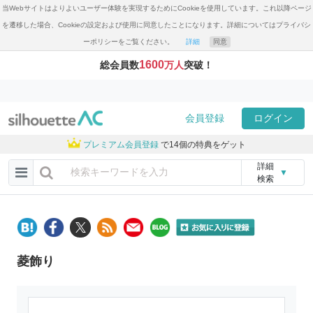
当Webサイトはよりよいユーザー体験を実現するためにCookieを使用しています。これ以降ページ
を遷移した場合、Cookieの設定および使用に同意したことになります。詳細についてはプライバシ
ーポリシーをご覧ください。
詳細
同意
1600
総会員数
万人
突破！
会員登録
ログイン
プレミアム会員登録
で14個の特典をゲット
詳細
▼
検索
菱飾り