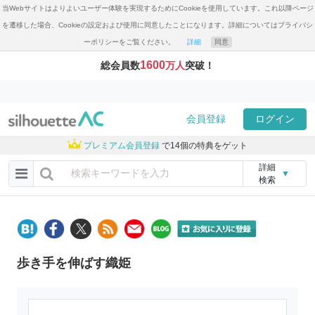
当Webサイトはよりよいユーザー体験を実現するためにCookieを使用しています。これ以降ページ
を遷移した場合、Cookieの設定および使用に同意したことになります。詳細についてはプライバシ
ーポリシーをご覧ください。
詳細
同意
1600
総会員数
万人
突破！
会員登録
ログイン
プレミアム会員登録
で14個の特典をゲット
詳細
▼
検索
歩き手を伸ばす織姫