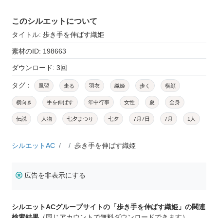
このシルエットについて
タイトル: 歩き手を伸ばす織姫
素材のID: 198663
ダウンロード: 3回
タグ：
風習
走る
羽衣
織姫
歩く
横顔
横向き
手を伸ばす
年中行事
女性
夏
全身
伝説
人物
七夕まつり
七夕
7月7日
7月
1人
シルエットAC
歩き手を伸ばす織姫
広告を非表示にする
シルエットACグループサイトの「歩き手を伸ばす織姫」の関連
検索結果
（同じアカウントで無料ダウンロードできます）