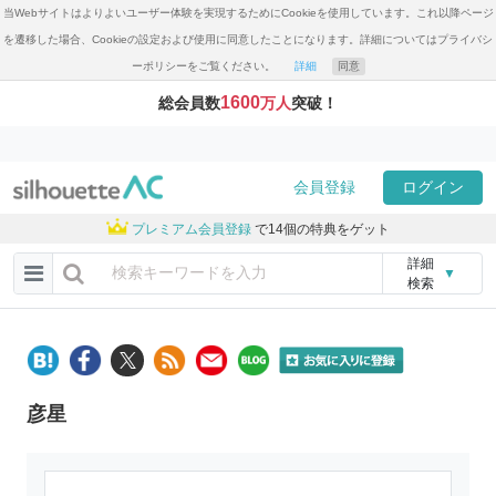
当Webサイトはよりよいユーザー体験を実現するためにCookieを使用しています。これ以降ページ
を遷移した場合、Cookieの設定および使用に同意したことになります。詳細についてはプライバシ
ーポリシーをご覧ください。
詳細
同意
1600
総会員数
万人
突破！
会員登録
ログイン
プレミアム会員登録
で14個の特典をゲット
詳細
▼
検索
彦星