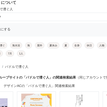
トについて
ルで漕ぐ人
7
示にする
漕ぐ
海水浴
海
屋外
夏休み
夏
全身
休日
人物
月
7月
1人
パドルで漕ぐ人
グループサイトの「パドルで漕ぐ人」の関連検索結果
（同じアカウントで
デザインACの「パドルで漕ぐ人」関連検索結果