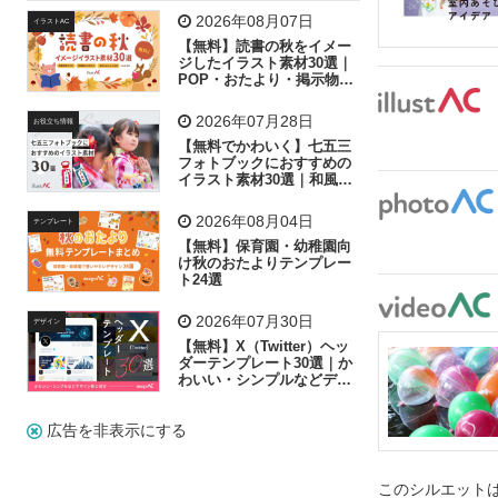
飛行機
グラフ
ビル
魚
家族
書類
2026年08月07日
イラストAC
【無料】読書の秋をイメー
歩く
工場
会社
太陽
キラキラ
ジしたイラスト素材30選｜
POP・おたより・掲示物に
おすすめ
人物
虫眼鏡
花火
電車
ビジネス
2026年07月28日
お役立ち情報
子供
作業員
葉
相談
ピクトグラム
【無料でかわいく】七五三
フォトブックにおすすめの
イラスト素材30選｜和風の
飾り付け素材が揃う
2026年08月04日
テンプレート
【無料】保育園・幼稚園向
け秋のおたよりテンプレー
ト24選
2026年07月30日
デザイン
【無料】X（Twitter）ヘッ
ダーテンプレート30選｜か
わいい・シンプルなどデザ
イン別に紹介
広告を非表示にする
このシルエットは