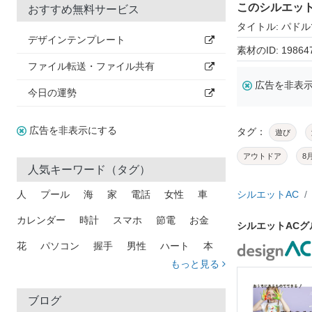
このシルエッ
おすすめ無料サービス
タイトル: パド
デザインテンプレート
素材のID: 19864
ファイル転送・ファイル共有
広告を非表
今日の運勢
広告を非表示にする
タグ：
遊び
アウトドア
8
人気キーワード（タグ）
人
プール
海
家
電話
女性
車
シルエットAC
カレンダー
時計
スマホ
節電
お金
シルエットAC
花
パソコン
握手
男性
ハート
本
もっと見る
矢印
猫
手
メール
トラック
木
犬
吹き出し
カメラ
星
プレゼント
ブログ