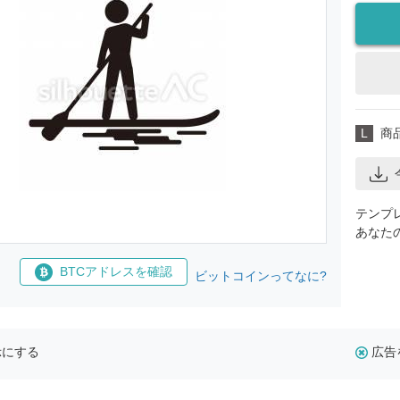
L
商
テンプ
あなた
BTCアドレスを確認
ビットコインってなに?
示にする
広告