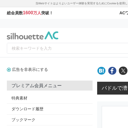
当Webサイトはよりよいユーザー体験を実現するためにCookieを使
1600
AC
総会員数
万人
突破！
広告を非表示にする
プレミアム会員メニュー
パドルで漕
特典素材
ダウンロード履歴
ブックマーク