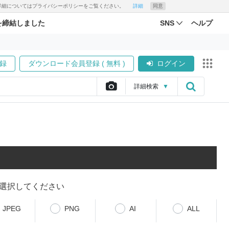
す。詳細についてはプライバシーポリシーをご覧ください。
詳細
同意
を締結しました
SNS
ヘルプ
録
ダウンロード会員登録 ( 無料 )
ログイン
詳細
検索
▼
選択してください
JPEG
PNG
AI
ALL