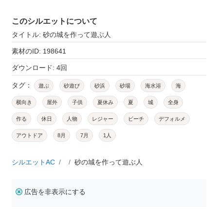
このシルエットについて
タイトル: 砂の城を作って遊ぶ人
素材のID: 198641
ダウンロード: 4回
タグ：
遊ぶ
砂遊び
砂浜
砂場
海水浴
海
横向き
屋外
子供
夏休み
夏
城
全身
作る
休日
人物
レジャー
ビーチ
デフォルメ
アウトドア
8月
7月
1人
シルエットAC
砂の城を作って遊ぶ人
広告を非表示にする