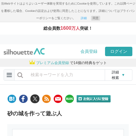
当Webサイトはよりよいユーザー体験を実現するためにCookieを使用しています。これ以降ページ
を遷移した場合、Cookieの設定および使用に同意したことになります。詳細についてはプライバシ
ーポリシーをご覧ください。
詳細
同意
1600
総会員数
万人
突破！
会員登録
ログイン
プレミアム会員登録
で14個の特典をゲット
詳細
▼
検索
砂の城を作って遊ぶ人