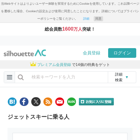
当Webサイトはよりよいユーザー体験を実現するためにCookieを使用しています。これ以降ページ
を遷移した場合、Cookieの設定および使用に同意したことになります。詳細についてはプライバシ
ーポリシーをご覧ください。
詳細
同意
1600
総会員数
万人
突破！
会員登録
ログイン
プレミアム会員登録
で14個の特典をゲット
詳細
▼
検索
ジェットスキーに乗る人