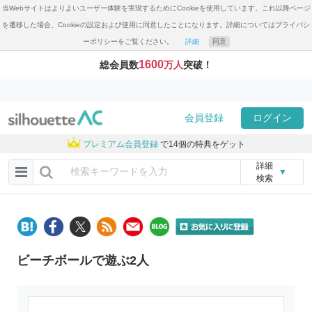
当Webサイトはよりよいユーザー体験を実現するためにCookieを使用しています。これ以降ページ
を遷移した場合、Cookieの設定および使用に同意したことになります。詳細についてはプライバシ
ーポリシーをご覧ください。
詳細
同意
1600
総会員数
万人
突破！
会員登録
ログイン
プレミアム会員登録
で14個の特典をゲット
詳細
▼
検索
ビーチボールで遊ぶ2人