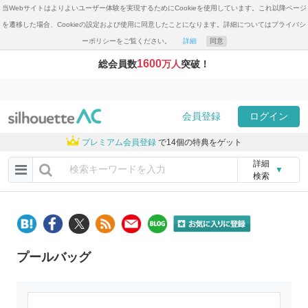
当Webサイトはよりよいユーザー体験を実現するためにCookieを使用しています。これ以降ページ
を遷移した場合、Cookieの設定および使用に同意したことになります。詳細についてはプライバシ
ーポリシーをご覧ください。
詳細
同意
1600
総会員数
万人
突破！
会員登録
ログイン
プレミアム会員登録
で14個の特典をゲット
詳細
▼
検索
プールバッグ