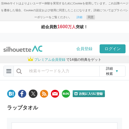
当Webサイトはよりよいユーザー体験を実現するためにCookieを使用しています。これ以降ページ
を遷移した場合、Cookieの設定および使用に同意したことになります。詳細についてはプライバシ
ーポリシーをご覧ください。
詳細
同意
1600
総会員数
万人
突破！
会員登録
ログイン
プレミアム会員登録
で14個の特典をゲット
詳細
▼
検索
ラップタオル