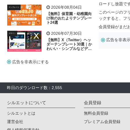
飾り付け素材が揃う
ロードし放題で
2026年08月04日
テンプレート
このページのフ
【無料】保育園・幼稚園向
け秋のおたよりテンプレー
ックすると、フ
ト24選
会員登録がまだ
2026年07月30日
デザイン
広告を非表
【無料】X（Twitter）ヘッ
ダーテンプレート30選｜か
わいい・シンプルなどデザ
イン別に紹介
広告を非表示にする
昨日のダウンロード数：2,555
シルエットについて
会員登録
シルエットとは
無料会員登録
運営会社
プレミアム会員登録
個人情報保護方針