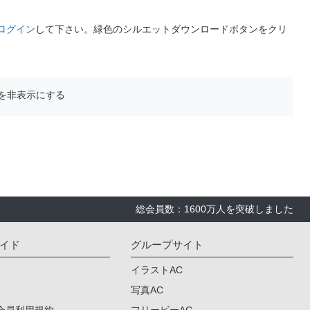
ログイン
して下さい。緑色のシルエットダウンロードボタンをクリ
を非表示にする
総会員数：1600万人を突破しました
イド
グループサイト
イラストAC
写真AC
会員利用規約
フリービーAC