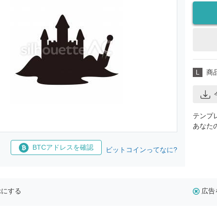
L
商
テンプ
あなた
BTCアドレスを確認
ビットコインってなに?
示にする
広告