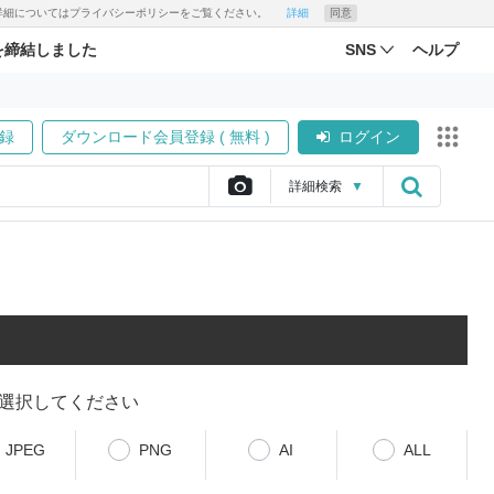
す。詳細についてはプライバシーポリシーをご覧ください。
詳細
同意
を締結しました
SNS
ヘルプ
録
ダウンロード会員登録 ( 無料 )
ログイン
詳細
検索
▼
選択してください
JPEG
PNG
AI
ALL