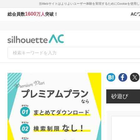
当Webサイトはよりよいユーザー体験を実現するためにCookieを使
1600
AC
総会員数
万人
突破！
砂遊び