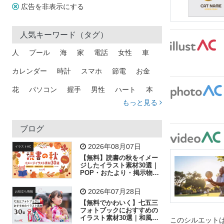
広告を非表示にする
人気キーワード（タグ）
人
プール
海
家
電話
女性
車
カレンダー
時計
スマホ
節電
お金
花
パソコン
握手
男性
ハート
本
もっと見る
矢印
猫
手
メール
トラック
木
犬
吹き出し
カメラ
星
プレゼント
ブログ
飛行機
グラフ
ビル
魚
家族
書類
2026年08月07日
イラストAC
【無料】読書の秋をイメー
歩く
工場
会社
太陽
キラキラ
ジしたイラスト素材30選｜
POP・おたより・掲示物に
おすすめ
人物
虫眼鏡
花火
電車
ビジネス
2026年07月28日
お役立ち情報
子供
作業員
葉
相談
ピクトグラム
【無料でかわいく】七五三
フォトブックにおすすめの
イラスト素材30選｜和風の
このシルエットは