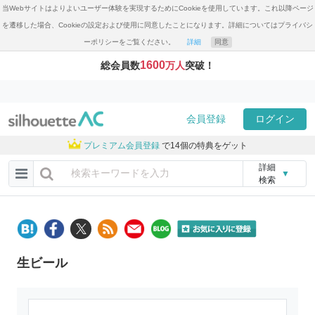
当Webサイトはよりよいユーザー体験を実現するためにCookieを使用しています。これ以降ページ
を遷移した場合、Cookieの設定および使用に同意したことになります。詳細についてはプライバシ
ーポリシーをご覧ください。
詳細
同意
1600
総会員数
万人
突破！
会員登録
ログイン
プレミアム会員登録
で14個の特典をゲット
詳細
▼
検索
生ビール