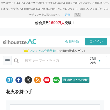
当Webサイトはよりよいユーザー体験を実現するためにCookieを使用しています。これ以降ページ
を遷移した場合、Cookieの設定および使用に同意したことになります。詳細についてはプライバシ
ーポリシーをご覧ください。
詳細
同意
1600
総会員数
万人
突破！
会員登録
ログイン
プレミアム会員登録
で14個の特典をゲット
詳細
▼
検索
花火を持つ手