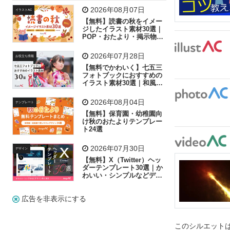
飛行機
グラフ
ビル
魚
家族
書類
2026年08月07日
イラストAC
【無料】読書の秋をイメー
歩く
工場
会社
太陽
キラキラ
ジしたイラスト素材30選｜
POP・おたより・掲示物に
おすすめ
人物
虫眼鏡
花火
電車
ビジネス
2026年07月28日
お役立ち情報
子供
作業員
葉
相談
ピクトグラム
【無料でかわいく】七五三
フォトブックにおすすめの
イラスト素材30選｜和風の
飾り付け素材が揃う
2026年08月04日
テンプレート
【無料】保育園・幼稚園向
け秋のおたよりテンプレー
ト24選
2026年07月30日
デザイン
【無料】X（Twitter）ヘッ
ダーテンプレート30選｜か
わいい・シンプルなどデザ
イン別に紹介
広告を非表示にする
このシルエットは