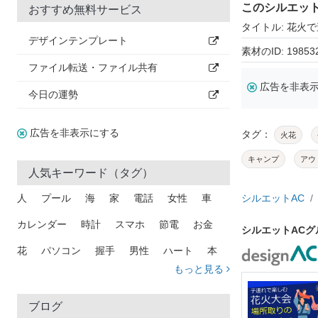
このシルエッ
おすすめ無料サービス
タイトル: 花火
デザインテンプレート
素材のID: 19853
ファイル転送・ファイル共有
広告を非表
今日の運勢
広告を非表示にする
タグ：
火花
キャンプ
アウ
人気キーワード（タグ）
人
プール
海
家
電話
女性
車
シルエットAC
カレンダー
時計
スマホ
節電
お金
シルエットAC
花
パソコン
握手
男性
ハート
本
もっと見る
矢印
猫
手
メール
トラック
木
犬
吹き出し
カメラ
星
プレゼント
ブログ