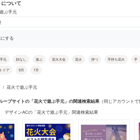
トについて
で遊ぶ手元
2
示にする
手元
顔なし
遊ぶ
花火大会
花火
持つ
手持ち花火
手
トドア
8月
7月
花火で遊ぶ手元
グループサイトの「花火で遊ぶ手元」の関連検索結果
（同じアカウントで
デザインACの「花火で遊ぶ手元」関連検索結果