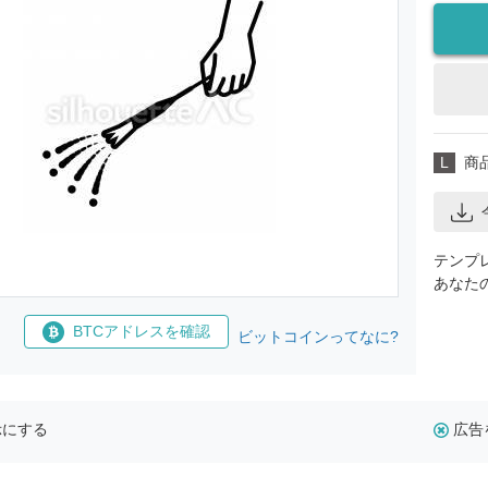
L
商
テンプ
あなた
BTCアドレスを確認
ビットコインってなに?
示にする
広告