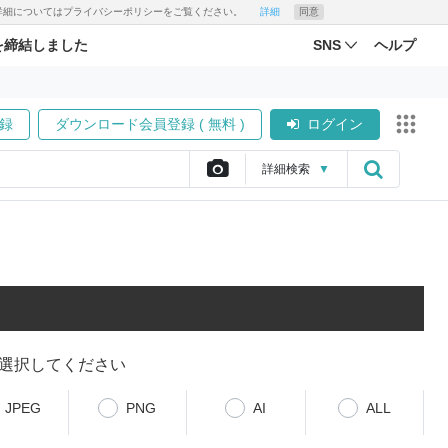
す。詳細についてはプライバシーポリシーをご覧ください。
詳細
同意
を締結しました
SNS
ヘルプ
録
ダウンロード会員登録 ( 無料 )
ログイン
詳細
検索
▼
選択してください
JPEG
PNG
AI
ALL