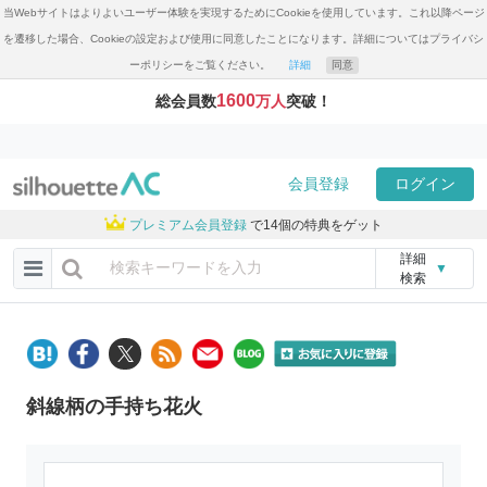
当Webサイトはよりよいユーザー体験を実現するためにCookieを使用しています。これ以降ページ
を遷移した場合、Cookieの設定および使用に同意したことになります。詳細についてはプライバシ
ーポリシーをご覧ください。
詳細
同意
1600
総会員数
万人
突破！
会員登録
ログイン
プレミアム会員登録
で14個の特典をゲット
詳細
▼
検索
斜線柄の手持ち花火