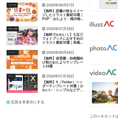
飛行機
グラフ
ビル
魚
家族
書類
2026年08月07日
イラストAC
【無料】読書の秋をイメー
歩く
工場
会社
太陽
キラキラ
ジしたイラスト素材30選｜
POP・おたより・掲示物に
おすすめ
人物
虫眼鏡
花火
電車
ビジネス
2026年07月28日
お役立ち情報
子供
作業員
葉
相談
ピクトグラム
【無料でかわいく】七五三
フォトブックにおすすめの
イラスト素材30選｜和風の
飾り付け素材が揃う
2026年08月04日
テンプレート
【無料】保育園・幼稚園向
け秋のおたよりテンプレー
ト24選
2026年07月30日
デザイン
【無料】X（Twitter）ヘッ
ダーテンプレート30選｜か
わいい・シンプルなどデザ
イン別に紹介
広告を非表示にする
このシルエットは