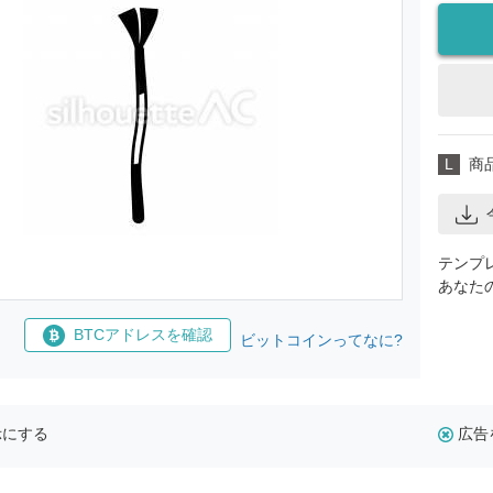
L
商
テンプ
あなた
BTCアドレスを確認
ビットコインってなに?
示にする
広告