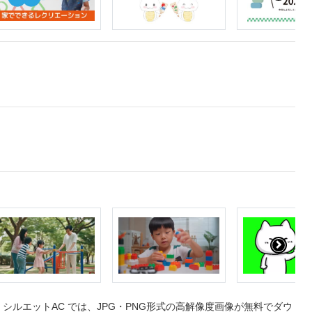
ルエットAC では、JPG・PNG形式の高解像度画像が無料でダウ