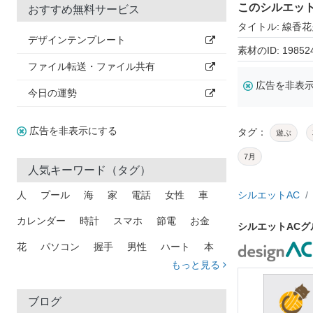
このシルエッ
おすすめ無料サービス
タイトル: 線香花
デザインテンプレート
素材のID: 19852
ファイル転送・ファイル共有
広告を非表
今日の運勢
広告を非表示にする
タグ：
遊ぶ
7月
人気キーワード（タグ）
人
プール
海
家
電話
女性
車
シルエットAC
カレンダー
時計
スマホ
節電
お金
シルエットAC
花
パソコン
握手
男性
ハート
本
もっと見る
矢印
猫
手
メール
トラック
木
犬
吹き出し
カメラ
星
プレゼント
ブログ