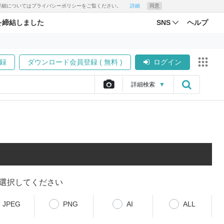
す。詳細についてはプライバシーポリシーをご覧ください。
詳細
同意
を締結しました
SNS
ヘルプ
録
ダウンロード会員登録 ( 無料 )
ログイン
詳細
検索
▼
選択してください
JPEG
PNG
AI
ALL