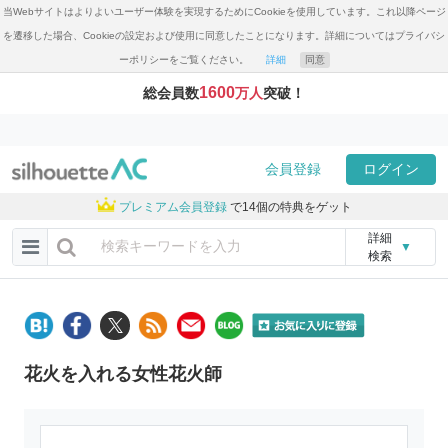
当Webサイトはよりよいユーザー体験を実現するためにCookieを使用しています。これ以降ページ
を遷移した場合、Cookieの設定および使用に同意したことになります。詳細についてはプライバシ
ーポリシーをご覧ください。
詳細
同意
1600
総会員数
万人
突破！
会員登録
ログイン
プレミアム会員登録
で14個の特典をゲット
詳細
▼
検索
花火を入れる女性花火師