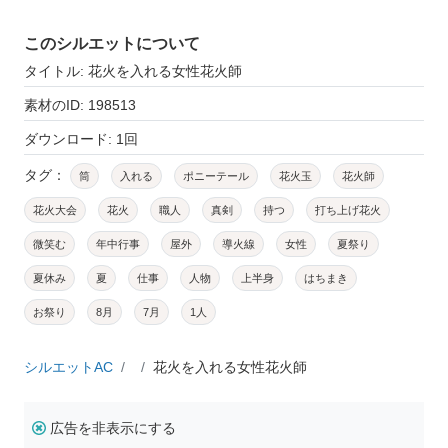
このシルエットについて
タイトル: 花火を入れる女性花火師
素材のID: 198513
ダウンロード: 1回
タグ：
筒
入れる
ポニーテール
花火玉
花火師
花火大会
花火
職人
真剣
持つ
打ち上げ花火
微笑む
年中行事
屋外
導火線
女性
夏祭り
夏休み
夏
仕事
人物
上半身
はちまき
お祭り
8月
7月
1人
シルエットAC
花火を入れる女性花火師
広告を非表示にする