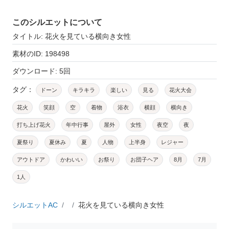
このシルエットについて
タイトル: 花火を見ている横向き女性
素材のID: 198498
ダウンロード: 5回
タグ：
ドーン
キラキラ
楽しい
見る
花火大会
花火
笑顔
空
着物
浴衣
横顔
横向き
打ち上げ花火
年中行事
屋外
女性
夜空
夜
夏祭り
夏休み
夏
人物
上半身
レジャー
アウトドア
かわいい
お祭り
お団子ヘア
8月
7月
1人
シルエットAC
花火を見ている横向き女性