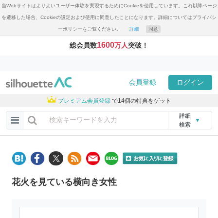
当Webサイトはよりよいユーザー体験を実現するためにCookieを使用しています。これ以降ページ
を遷移した場合、Cookieの設定および使用に同意したことになります。詳細についてはプライバシ
ーポリシーをご覧ください。
詳細
同意
1600
総会員数
万人
突破！
会員登録
ログイン
プレミアム会員登録
で14個の特典をゲット
詳細
▼
検索
花火を見ている横向き女性