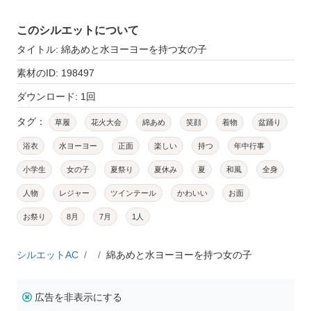
このシルエットについて
タイトル: 綿あめと水ヨーヨーを持つ女の子
素材のID: 198497
ダウンロード: 1回
タグ：
草履
花火大会
綿あめ
笑顔
着物
盆踊り
浴衣
水ヨーヨー
正面
楽しい
持つ
年中行事
小学生
女の子
夏祭り
夏休み
夏
和風
全身
人物
レジャー
ツインテール
かわいい
お面
お祭り
8月
7月
1人
シルエットAC
綿あめと水ヨーヨーを持つ女の子
広告を非表示にする