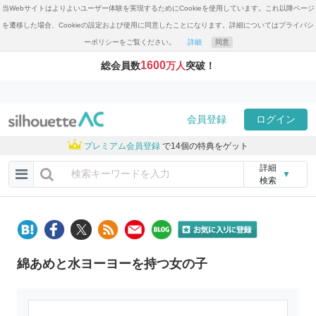
当Webサイトはよりよいユーザー体験を実現するためにCookieを使用しています。これ以降ページ
を遷移した場合、Cookieの設定および使用に同意したことになります。詳細についてはプライバシ
ーポリシーをご覧ください。
詳細
同意
1600
総会員数
万人
突破！
会員登録
ログイン
プレミアム会員登録
で14個の特典をゲット
詳細
▼
検索
綿あめと水ヨーヨーを持つ女の子