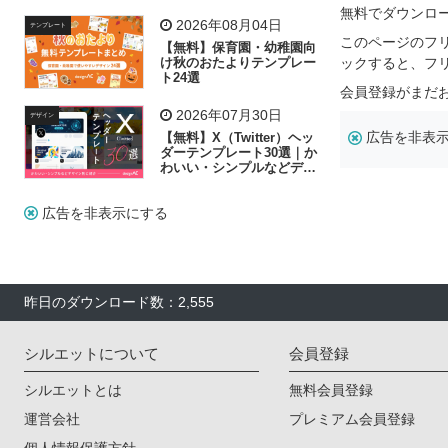
飾り付け素材が揃う
無料でダウンロ
2026年08月04日
テンプレート
このページのフ
【無料】保育園・幼稚園向
け秋のおたよりテンプレー
ックすると、フ
ト24選
会員登録がまだ
2026年07月30日
デザイン
広告を非表
【無料】X（Twitter）ヘッ
ダーテンプレート30選｜か
わいい・シンプルなどデザ
イン別に紹介
広告を非表示にする
昨日のダウンロード数：2,555
シルエットについて
会員登録
シルエットとは
無料会員登録
運営会社
プレミアム会員登録
個人情報保護方針