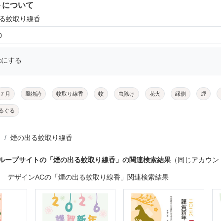
トについて
出る蚊取り線香
0
示にする
７月
風物詩
蚊取り線香
蚊
虫除け
花火
縁側
煙
るぐる
煙の出る蚊取り線香
グループサイトの「煙の出る蚊取り線香」の関連検索結果
（同じアカウン
デザインACの「煙の出る蚊取り線香」関連検索結果