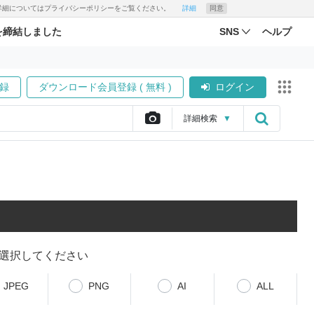
す。詳細についてはプライバシーポリシーをご覧ください。
詳細
同意
を締結しました
SNS
ヘルプ
録
ダウンロード会員登録 ( 無料 )
ログイン
詳細
検索
▼
選択してください
JPEG
PNG
AI
ALL