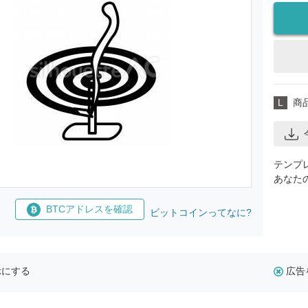
L
商
テンプ
あなた
BTCアドレスを確認
ビットコインってなに?
示にする
広告