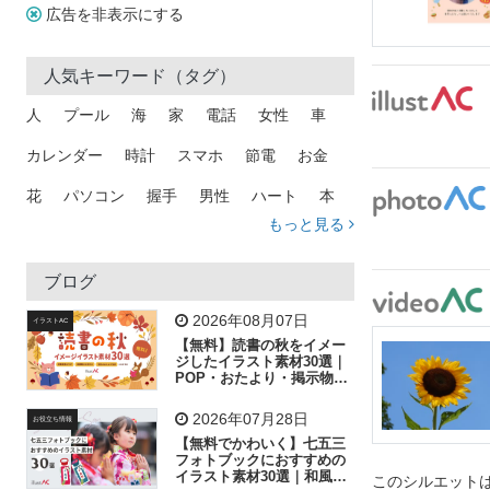
広告を非表示にする
人気キーワード（タグ）
人
プール
海
家
電話
女性
車
カレンダー
時計
スマホ
節電
お金
花
パソコン
握手
男性
ハート
本
もっと見る
矢印
猫
手
メール
トラック
木
犬
吹き出し
カメラ
星
プレゼント
ブログ
飛行機
グラフ
ビル
魚
家族
書類
2026年08月07日
イラストAC
【無料】読書の秋をイメー
歩く
工場
会社
太陽
キラキラ
ジしたイラスト素材30選｜
POP・おたより・掲示物に
おすすめ
人物
虫眼鏡
花火
電車
ビジネス
2026年07月28日
お役立ち情報
子供
作業員
葉
相談
ピクトグラム
【無料でかわいく】七五三
フォトブックにおすすめの
イラスト素材30選｜和風の
このシルエットは