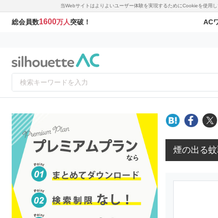
当Webサイトはよりよいユーザー体験を実現するためにCookieを使
1600
AC
総会員数
万人
突破！
煙の出る蚊