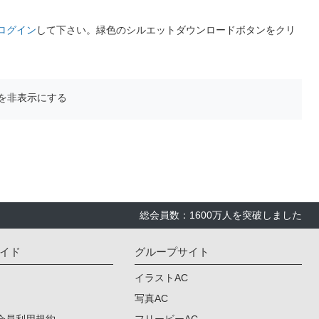
ログイン
して下さい。緑色のシルエットダウンロードボタンをクリ
を非表示にする
総会員数：1600万人を突破しました
イド
グループサイト
イラストAC
写真AC
会員利用規約
フリービーAC