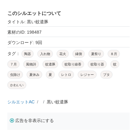
このシルエットについて
タイトル: 黒い蚊遣豚
素材のID: 198487
ダウンロード: 9回
タグ：
陶器
入れ物
花火
縁側
夏祭り
８月
７月
風物詩
蚊遣豚
蚊取り線香
蚊取り器
蚊
虫除け
夏休み
夏
レトロ
レジャー
ブタ
かわいい
シルエットAC
黒い蚊遣豚
広告を非表示にする