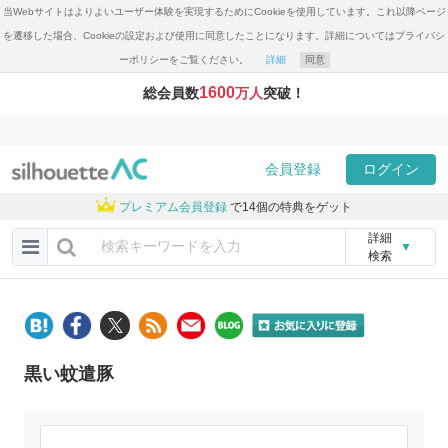
当Webサイトはよりよいユーザー体験を実現するためにCookieを使用しています。これ以降ページ
を遷移した場合、Cookieの設定および使用に同意したことになります。詳細についてはプライバシ
ーポリシーをご覧ください。
詳細
同意
1600
総会員数
万人
突破！
会員登録
ログイン
プレミアム会員登録
で14個の特典をゲット
詳細
▼
検索
黒い蚊遣豚