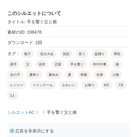
このシルエットについて
タイトル: 手を繋ぐ父と娘
素材のID: 198478
ダウンロード: 2回
タグ：
親子
花火大会
笑顔
笑う
盆踊り
男性
甚平
父
浴衣
正面
手を繋ぐ
年中行事
娘
女の子
夏祭り
夏休み
夏
和風
全身
人物
レジャー
ツインテール
かわいい
お祭り
8月
7月
2人
シルエットAC
手を繋ぐ父と娘
広告を非表示にする