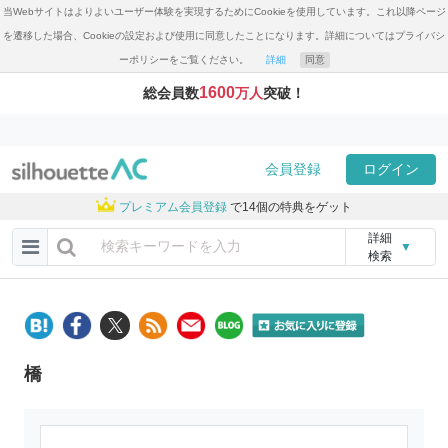
当Webサイトはよりよいユーザー体験を実現するためにCookieを使用しています。これ以降ページ
を遷移した場合、Cookieの設定および使用に同意したことになります。詳細についてはプライバシ
ーポリシーをご覧ください。
詳細
同意
1600
総会員数
万人
突破！
会員登録
ログイン
プレミアム会員登録
で14個の特典をゲット
詳細
▼
検索
橋