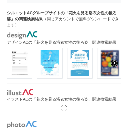
シルエットACグループサイトの「花火を見る浴衣女性の後ろ
姿」の関連検索結果
（同じアカウントで無料ダウンロードでき
ます）
デザインACの「花火を見る浴衣女性の後ろ姿」関連検索結果
イラストACの「花火を見る浴衣女性の後ろ姿」関連検索結果