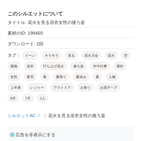
このシルエットについて
タイトル: 花火を見る浴衣女性の後ろ姿
素材のID: 198469
ダウンロード: 2回
タグ：
ドーン
キラキラ
見る
花火大会
花火
空
着物
浴衣
打ち上げ花火
後ろ姿
年中行事
屋外
女性
夜空
夜
夏祭り
夏休み
夏
人物
上半身
レジャー
アウトドア
お祭り
お団子ヘア
8月
7月
1人
シルエットAC
花火を見る浴衣女性の後ろ姿
広告を非表示にする