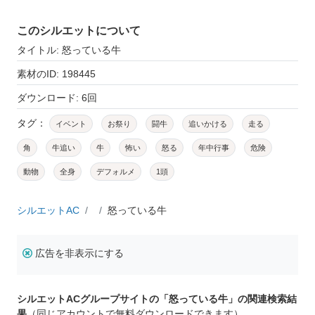
このシルエットについて
タイトル: 怒っている牛
素材のID: 198445
ダウンロード: 6回
タグ：
イベント
お祭り
闘牛
追いかける
走る
角
牛追い
牛
怖い
怒る
年中行事
危険
動物
全身
デフォルメ
1頭
シルエットAC
怒っている牛
広告を非表示にする
シルエットACグループサイトの「怒っている牛」の関連検索結
果
（同じアカウントで無料ダウンロードできます）