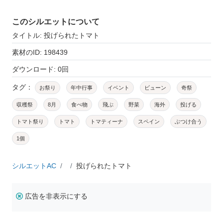
このシルエットについて
タイトル: 投げられたトマト
素材のID: 198439
ダウンロード: 0回
タグ：
お祭り
年中行事
イベント
ビューン
奇祭
収穫祭
8月
食べ物
飛ぶ
野菜
海外
投げる
トマト祭り
トマト
トマティーナ
スペイン
ぶつけ合う
1個
シルエットAC
投げられたトマト
広告を非表示にする