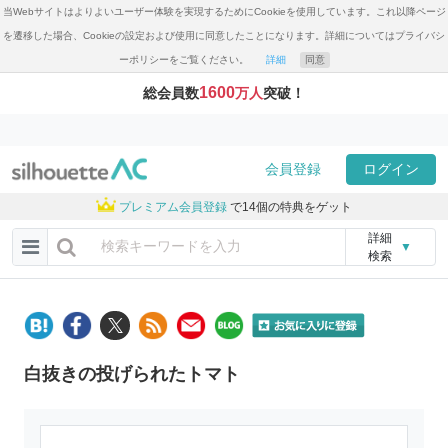
当Webサイトはよりよいユーザー体験を実現するためにCookieを使用しています。これ以降ページ
を遷移した場合、Cookieの設定および使用に同意したことになります。詳細についてはプライバシ
ーポリシーをご覧ください。
詳細
同意
1600
総会員数
万人
突破！
会員登録
ログイン
プレミアム会員登録
で14個の特典をゲット
詳細
▼
検索
白抜きの投げられたトマト