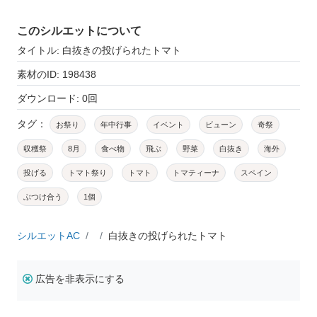
このシルエットについて
タイトル: 白抜きの投げられたトマト
素材のID: 198438
ダウンロード: 0回
タグ：
お祭り
年中行事
イベント
ビューン
奇祭
収穫祭
8月
食べ物
飛ぶ
野菜
白抜き
海外
投げる
トマト祭り
トマト
トマティーナ
スペイン
ぶつけ合う
1個
シルエットAC
白抜きの投げられたトマト
広告を非表示にする