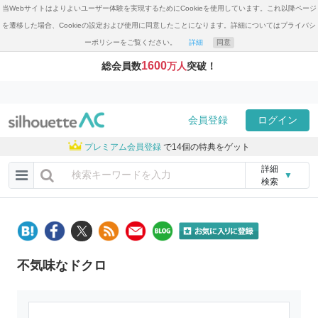
当Webサイトはよりよいユーザー体験を実現するためにCookieを使用しています。これ以降ページ
を遷移した場合、Cookieの設定および使用に同意したことになります。詳細についてはプライバシ
ーポリシーをご覧ください。
詳細
同意
1600
総会員数
万人
突破！
会員登録
ログイン
プレミアム会員登録
で14個の特典をゲット
詳細
▼
検索
不気味なドクロ