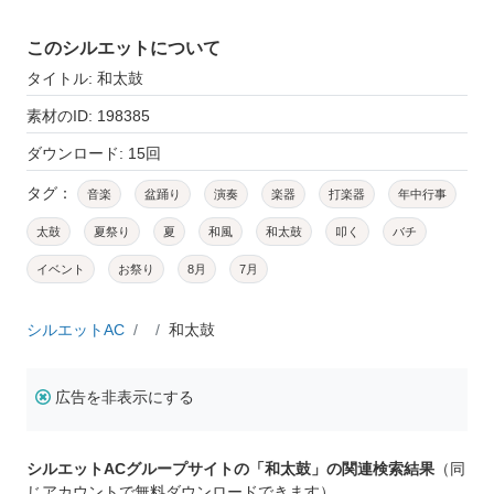
このシルエットについて
タイトル: 和太鼓
素材のID: 198385
ダウンロード: 15回
タグ：
音楽
盆踊り
演奏
楽器
打楽器
年中行事
太鼓
夏祭り
夏
和風
和太鼓
叩く
バチ
イベント
お祭り
8月
7月
シルエットAC
和太鼓
広告を非表示にする
シルエットACグループサイトの「和太鼓」の関連検索結果
（同
じアカウントで無料ダウンロードできます）