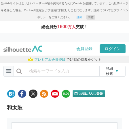
当Webサイトはよりよいユーザー体験を実現するためにCookieを使用しています。これ以降ページ
を遷移した場合、Cookieの設定および使用に同意したことになります。詳細についてはプライバシ
ーポリシーをご覧ください。
詳細
同意
1600
総会員数
万人
突破！
会員登録
ログイン
プレミアム会員登録
で14個の特典をゲット
詳細
▼
検索
和太鼓