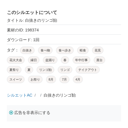
このシルエットについて
タイトル: 白抜きのリンゴ飴
素材のID: 198374
ダウンロード: 1回
タグ：
白抜き
食べ物
食べ歩き
軽食
花見
花火大会
縁日
盆踊り
春
年中行事
屋台
夏祭り
夏
リンゴ飴
リンゴ
テイクアウト
スイーツ
お祭り
8月
7月
4月
シルエットAC
白抜きのリンゴ飴
広告を非表示にする