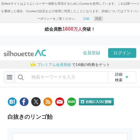
当Webサイトはよりよいユーザー体験を実現するためにCookieを使用しています。これ以降ページ
を遷移した場合、Cookieの設定および使用に同意したことになります。詳細についてはプライバシ
ーポリシーをご覧ください。
詳細
同意
1600
総会員数
万人
突破！
会員登録
ログイン
プレミアム会員登録
で14個の特典をゲット
詳細
▼
検索
白抜きのリンゴ飴