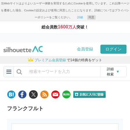
当Webサイトはよりよいユーザー体験を実現するためにCookieを使用しています。これ以降ページ
を遷移した場合、Cookieの設定および使用に同意したことになります。詳細についてはプライバシ
ーポリシーをご覧ください。
詳細
同意
1600
総会員数
万人
突破！
会員登録
ログイン
プレミアム会員登録
で14個の特典をゲット
詳細
▼
検索
フランクフルト