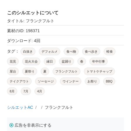
このシルエットについて
タイトル: フランクフルト
素材のID: 198371
ダウンロード: 4回
タグ：
白抜き
デフォルメ
食べ物
食べ歩き
軽食
花見
花火大会
縁日
盆踊り
春
年中行事
屋台
夏祭り
夏
フランクフルト
トマトケチャップ
テイクアウト
ソーセージ
ウインナー
お祭り
BBQ
8月
7月
4月
シルエットAC
フランクフルト
広告を非表示にする