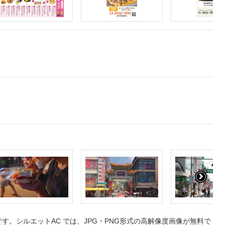
。シルエットAC では、JPG・PNG形式の高解像度画像が無料で