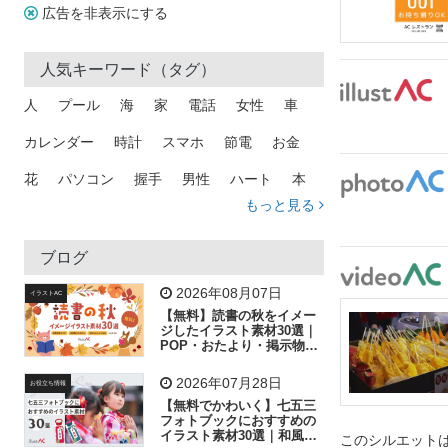
広告を非表示にする
人気キーワード（タグ）
人
プール
海
家
電話
女性
車
カレンダー
時計
スマホ
節電
お金
花
パソコン
握手
男性
ハート
本
もっと見る
矢印
猫
手
メール
トラック
木
犬
吹き出し
カメラ
星
プレゼント
ブログ
飛行機
グラフ
ビル
魚
家族
書類
2026年08月07日
イラストAC
【無料】読書の秋をイメー
歩く
工場
会社
太陽
キラキラ
ジしたイラスト素材30選｜
POP・おたより・掲示物に
おすすめ
人物
虫眼鏡
花火
電車
ビジネス
2026年07月28日
お役立ち情報
子供
作業員
葉
相談
ピクトグラム
【無料でかわいく】七五三
フォトブックにおすすめの
イラスト素材30選｜和風の
このシルエットは