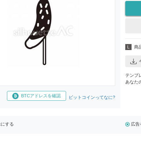
L
商
テンプ
あなた
BTCアドレスを確認
ビットコインってなに?
示にする
広告