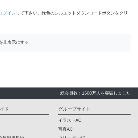
ログイン
して下さい。緑色のシルエットダウンロードボタンをクリ
を非表示にする
総会員数：1600万人を突破しました
イド
グループサイト
イラストAC
写真AC
会員利用規約
フリービーAC