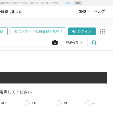
す。詳細についてはプライバシーポリシーをご覧ください。
詳細
同意
を締結しました
SNS
ヘルプ
録
ダウンロード会員登録 ( 無料 )
ログイン
詳細
検索
▼
選択してください
JPEG
PNG
AI
ALL