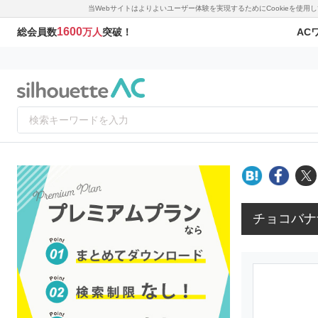
当Webサイトはよりよいユーザー体験を実現するためにCookieを使
1600
AC
総会員数
万人
突破！
チョコバナ