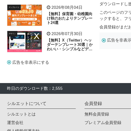
飾り付け素材が揃う
ダウンロードし
2026年08月04日
テンプレート
このページのフ
【無料】保育園・幼稚園向
け秋のおたよりテンプレー
ックすると、フ
ト24選
会員登録がまだ
2026年07月30日
デザイン
広告を非表
【無料】X（Twitter）ヘッ
ダーテンプレート30選｜か
わいい・シンプルなどデザ
イン別に紹介
広告を非表示にする
昨日のダウンロード数：2,555
シルエットについて
会員登録
シルエットとは
無料会員登録
運営会社
プレミアム会員登録
個人情報保護方針