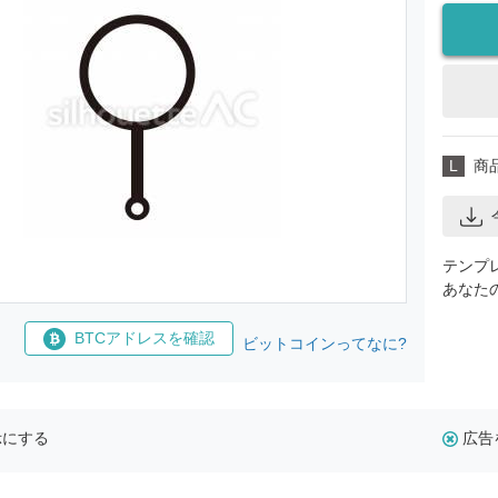
L
商
テンプ
あなた
BTCアドレスを確認
ビットコインってなに?
示にする
広告