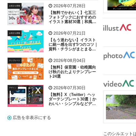
飛行機
グラフ
ビル
魚
家族
書類
2026年07月28日
お役立ち情報
【無料でかわいく】七五三
歩く
工場
会社
太陽
キラキラ
フォトブックにおすすめの
イラスト素材30選｜和風の
飾り付け素材が揃う
人物
虫眼鏡
花火
電車
ビジネス
2026年07月21日
お役立ち情報
子供
作業員
葉
相談
ピクトグラム
【もう迷わない】イラスト
に統一感を出す5つのコツ｜
資料・チラシがまとまるフ
リー素材の選び方
2026年08月04日
テンプレート
【無料】保育園・幼稚園向
け秋のおたよりテンプレー
ト24選
2026年07月30日
デザイン
【無料】X（Twitter）ヘッ
ダーテンプレート30選｜か
わいい・シンプルなどデザ
イン別に紹介
広告を非表示にする
このシルエットは