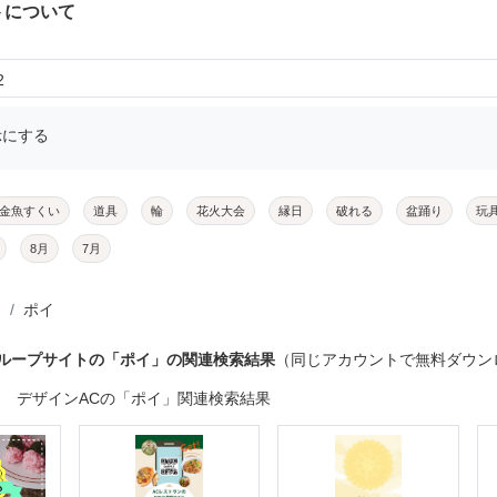
トについて
2
示にする
金魚すくい
道具
輪
花火大会
縁日
破れる
盆踊り
玩
8月
7月
ポイ
グループサイトの「ポイ」の関連検索結果
（同じアカウントで無料ダウン
デザインACの「ポイ」関連検索結果