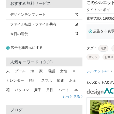
このシルエッ
おすすめ無料サービス
タイトル: ポイ
デザインテンプレート
素材のID: 19835
ファイル転送・ファイル共有
広告を非表
今日の運勢
広告を非表示にする
タグ：
円形
すくう
お祭り
人気キーワード（タグ）
人
プール
海
家
電話
女性
車
シルエットAC
カレンダー
時計
スマホ
節電
お金
シルエットAC
花
パソコン
握手
男性
ハート
本
もっと見る
矢印
猫
手
メール
トラック
木
犬
吹き出し
カメラ
星
プレゼント
ブログ